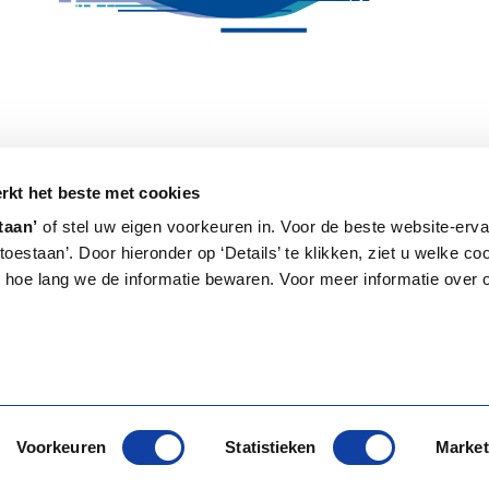
kt het beste met cookies
arrow_upward
taan’
of stel uw eigen voorkeuren in. Voor de beste website-ervar
s toestaan’. Door hieronder op ‘Details’ te klikken, ziet u welke c
hoe lang we de informatie bewaren. Voor meer informatie over 
Voorkeuren
Statistieken
Market
© 2026 Itho Daalderop - Alle rechten voorbehouden