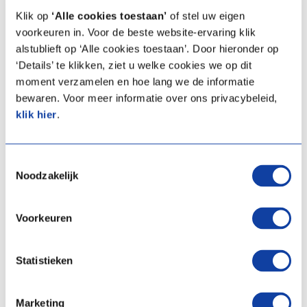
Lieu
Klik op
‘Alle cookies toestaan’
of stel uw eigen
voorkeuren in. Voor de beste website-ervaring klik
Cette formation se déroule dans le
Experience centre d’Itho
alstublieft op ‘Alle cookies toestaan’. Door hieronder op
Daalderop Belgique
(Zellik).
‘Details’ te klikken, ziet u welke cookies we op dit
moment verzamelen en hoe lang we de informatie
bewaren. Voor meer informatie over ons privacybeleid,
Prénom
klik hier
.
Nom de famille
Toestemmingsselectie
Noodzakelijk
Voorkeuren
Adresse e-mail
Statistieken
Numéro de téléphone
Marketing