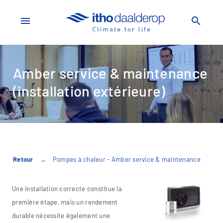
menu
search
Amber service & maintenance
(installation extérieure)
Retour
Pompes à chaleur - Amber service & maintenance
Une installation correcte constitue la
première étape, mais un rendement
durable nécessite également une