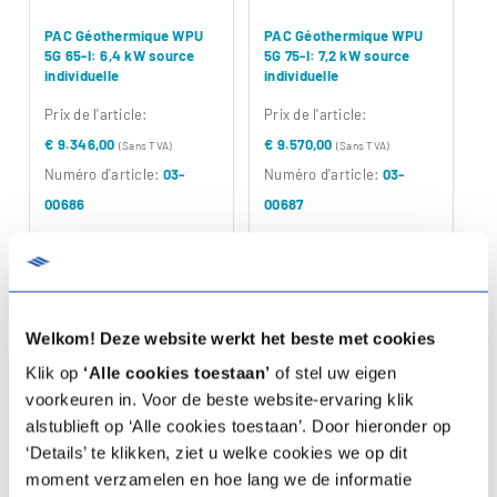
PAC Géothermique WPU
PAC Géothermique WPU
5G 65-I: 6,4 kW source
5G 75-I: 7,2 kW source
individuelle
individuelle
Prix ​​de l'article:
Prix ​​de l'article:
€ 9.346,00
€ 9.570,00
(Sans TVA)
(Sans TVA)
Numéro d'article:
03-
Numéro d'article:
03-
00686
00687
Spécifications
Spécifications
Documentation
Documentation
Welkom! Deze website werkt het beste met cookies
Klik op
‘Alle cookies toestaan’
of stel uw eigen
Comparer
Comparer
voorkeuren in. Voor de beste website-ervaring klik
alstublieft op ‘Alle cookies toestaan’. Door hieronder op
‘Details’ te klikken, ziet u welke cookies we op dit
moment verzamelen en hoe lang we de informatie