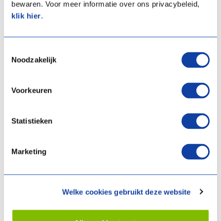
bewaren. Voor meer informatie over ons privacybeleid,
klik hier
.
Toestemmingsselectie
Noodzakelijk
PAC Géothermique WPU
PAC Géothermique WPU
Voorkeuren
5G 18-KC: 2,1 kW source
5G 25-KC: 2,5 kW source
petit collectif
petit collectif
Prix ​​de l'article:
€ 7.069,00
Prix ​​de l'article:
€ 7.516,00
Statistieken
(Sans TVA)
(Sans TVA)
Numéro d'article:
03-
Numéro d'article:
03-
Marketing
00662
00694
Spécifications
Spécifications
Welke cookies gebruikt deze website
Documentation
Documentation