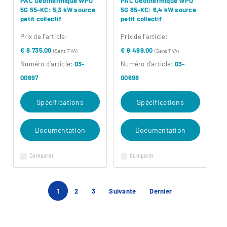
PAC Géothermique WPU
PAC Géothermique WPU
5G 55-KC: 5,3 kW source
5G 65-KC: 6,4 kW source
petit collectif
petit collectif
Prix ​​de l'article:
Prix ​​de l'article:
€ 8.735,00
€ 9.499,00
(Sans TVA)
(Sans TVA)
Numéro d'article:
03-
Numéro d'article:
03-
00697
00698
Spécifications
Spécifications
Documentation
Documentation
Comparer
Comparer
1
2
3
Suivante
Dernier