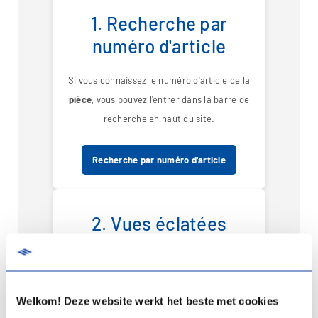
1. Recherche par
numéro d'article
Si vous connaissez le numéro d'article de la
pièce
, vous pouvez l'entrer dans la barre de
recherche en haut du site.
Recherche par numéro d'article
2. Vues éclatées
Sur notre page d'aperçu, vous trouverez
des vues éclatées de toutes nos pompes à
chaleur. Cela vous permet d'identifier la
Welkom! Deze website werkt het beste met cookies
pièce souhaitée.