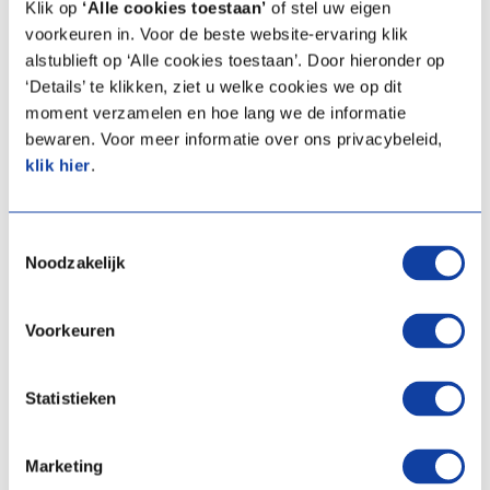
Klik op
‘Alle cookies toestaan’
of stel uw eigen
voorkeuren in. Voor de beste website-ervaring klik
alstublieft op ‘Alle cookies toestaan’. Door hieronder op
Voir les vues éclatées
‘Details’ te klikken, ziet u welke cookies we op dit
moment verzamelen en hoe lang we de informatie
bewaren. Voor meer informatie over ons privacybeleid,
3. Recherche par
klik hier
.
reconnaissance
visuelle
Toestemmingsselectie
Noodzakelijk
Vous reconnaissez la pièce par sa forme ?
Consultez notre page de présentation
Voorkeuren
générale avec toutes les pièces de service.
Statistieken
Voir toutes les pièces
Marketing