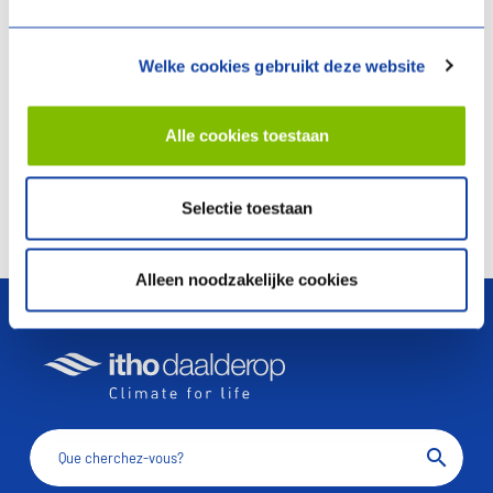
Commande
Welke cookies gebruikt deze website
Les pièces de service sont disponibles chez votre
Alle cookies toestaan
grossiste habituel ou via
orders@ithodaalderop.be
.
Selectie toestaan
arrow_upward
Alleen noodzakelijke cookies
search