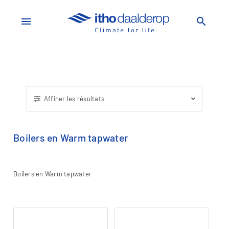
menu
search
Affiner les résultats
Boilers en Warm tapwater
Boilers en Warm tapwater