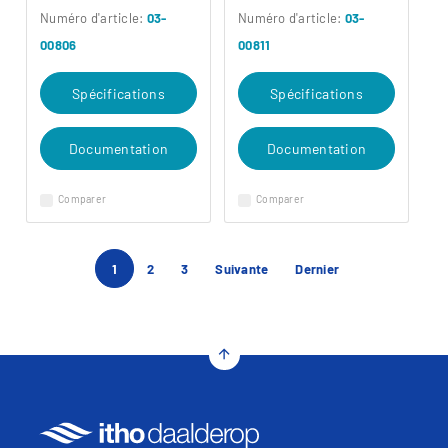
Numéro d'article:
03-
Numéro d'article:
03-
00806
00811
Spécifications
Spécifications
Documentation
Documentation
Comparer
Comparer
1
2
3
Suivante
Dernier
arrow_upward