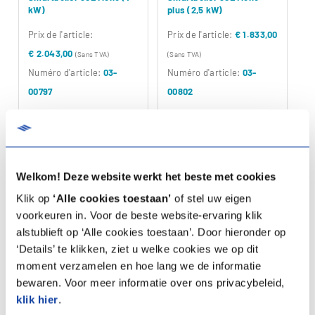
kW)
plus (2,5 kW)
Prix ​​de l'article:
Prix ​​de l'article:
€ 1.833,00
€ 2.043,00
(Sans TVA)
(Sans TVA)
Numéro d'article:
03-
Numéro d'article:
03-
00797
00802
Spécifications
Spécifications
Documentation
Documentation
Welkom! Deze website werkt het beste met cookies
Klik op
‘Alle cookies toestaan’
of stel uw eigen
Comparer
Comparer
voorkeuren in. Voor de beste website-ervaring klik
alstublieft op ‘Alle cookies toestaan’. Door hieronder op
‘Details’ te klikken, ziet u welke cookies we op dit
moment verzamelen en hoe lang we de informatie
bewaren. Voor meer informatie over ons privacybeleid,
klik hier
.