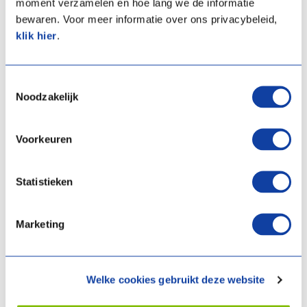
moment verzamelen en hoe lang we de informatie
l'application.
bewaren. Voor meer informatie over ons privacybeleid,
klik hier
.
Se connecter
Toestemmingsselectie
Noodzakelijk
Je crée un compte
Voorkeuren
Pas encore de compte ? Choisissez la plateforme
appropriée ci-dessous et inscrivez-vous.
Statistieken
Compte Webshop
Marketing
Commandez des pièces de rechange, des filtres et
des accessoires de ventilation.
Welke cookies gebruikt deze website
Créer un compte