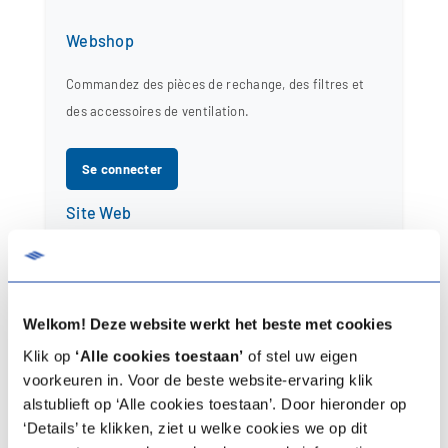
Webshop
Commandez des pièces de rechange, des filtres et
des accessoires de ventilation.
Se connecter
Site Web
Enregistrez des produits, signalez des pannes et
demandez des garanties.
Welkom! Deze website werkt het beste met cookies
Se connecter
Klik op
‘Alle cookies toestaan’
of stel uw eigen
voorkeuren in. Voor de beste website-ervaring klik
Application Service
alstublieft op ‘Alle cookies toestaan’. Door hieronder op
Suivez et gérez les installations directement dans
‘Details’ te klikken, ziet u welke cookies we op dit