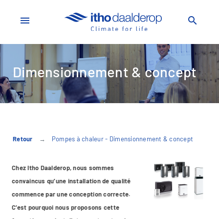
menu
search
Dimensionnement & concept
Retour
Pompes à chaleur - Dimensionnement & concept
Chez Itho Daalderop, nous sommes
convaincus qu’une installation de qualité
commence par une conception correcte.
C’est pourquoi nous proposons cette