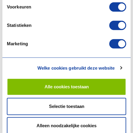
Prénom
Voorkeuren
Statistieken
Nom de famille
Marketing
Adresse e-mail
Welke cookies gebruikt deze website
Numéro de téléphone
Alle cookies toestaan
Selectie toestaan
Nom de l'entreprise
Alleen noodzakelijke cookies