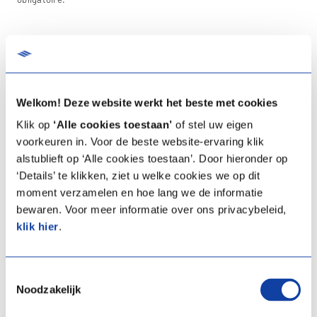
Lieu
Welkom! Deze website werkt het beste met cookies
Cette formation se déroule dans l’Experience centre d’Itho
Klik op
‘Alle cookies toestaan’
of stel uw eigen
voorkeuren in. Voor de beste website-ervaring klik
Daalderop Belgique (Zellik) ou, en concertation, sur un site externe.
alstublieft op ‘Alle cookies toestaan’. Door hieronder op
‘Details’ te klikken, ziet u welke cookies we op dit
moment verzamelen en hoe lang we de informatie
bewaren. Voor meer informatie over ons privacybeleid,
Questions
klik hier
.
Vous souhaitez participer à l’une de nos formations ? Complétez le
formulaire ci-dessous et nous vous contacterons dans les plus
Toestemmingsselectie
brefs délais afin de confirmer votre inscription.
Noodzakelijk