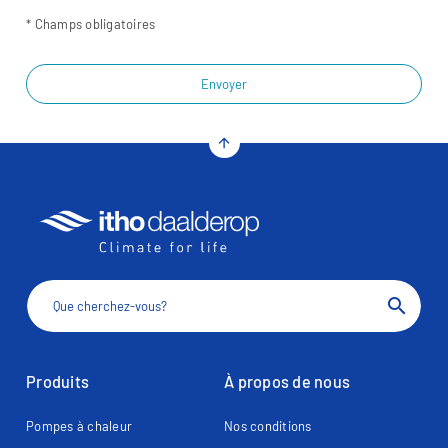
* Champs obligatoires
Envoyer
arrow_upward
search
Produits
À propos de nous
Pompes à chaleur
Nos conditions