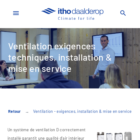
menu
search
Ventilation exigences
techniques, installation &
mise en service
Retour
Ventilation - exigences, installation & mise en service
Un système de ventilation D correctement
installé garantit une qualité d’air intérieur