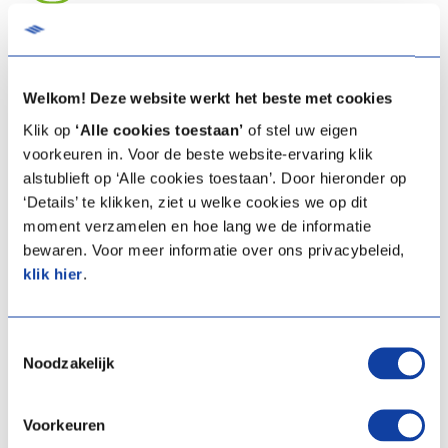
Lieu
Cette formation se déroule dans le
Experience centre d’Itho
Welkom! Deze website werkt het beste met cookies
Daalderop Belgique
(Zellik).
Klik op
‘Alle cookies toestaan’
of stel uw eigen
voorkeuren in. Voor de beste website-ervaring klik
alstublieft op ‘Alle cookies toestaan’. Door hieronder op
‘Details’ te klikken, ziet u welke cookies we op dit
Questions
moment verzamelen en hoe lang we de informatie
bewaren. Voor meer informatie over ons privacybeleid,
Vous souhaitez participer à l’une de nos formations ? Complétez le
klik hier
.
formulaire ci-dessous et nous vous contacterons dans les plus
brefs délais afin de confirmer votre inscription.
Toestemmingsselectie
Prénom
Noodzakelijk
Voorkeuren
Nom de famille