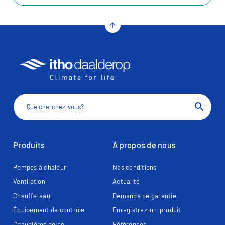
arrow_upward
search
Produits
À propos de nous
Pompes à chaleur
Nos conditions
Ventilation
Actualité
Chauffe-eau
Demande de garantie
Équipement de contrôle
Enregistrez-un-produit
Chaudières de cc
Références