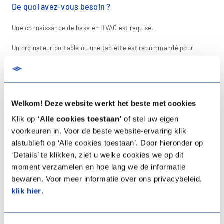
De quoi avez-vous besoin ?
Une connaissance de base en HVAC est requise.
Un ordinateur portable ou une tablette est recommandé pour
consulter la documentation et réaliser les exercices.
Welkom! Deze website werkt het beste met cookies
Klik op
‘Alle cookies toestaan’
of stel uw eigen
Lieu
voorkeuren in. Voor de beste website-ervaring klik
alstublieft op ‘Alle cookies toestaan’. Door hieronder op
Cette formation se déroule dans le
Experience centre d’Itho
‘Details’ te klikken, ziet u welke cookies we op dit
Daalderop Belgique
(Zellik).
moment verzamelen en hoe lang we de informatie
bewaren. Voor meer informatie over ons privacybeleid,
klik hier
.
Questions