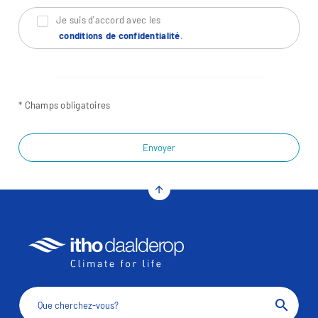
Je suis d'accord avec les
conditions de confidentialité
.
* Champs obligatoires
Envoyer
arrow_upward
search