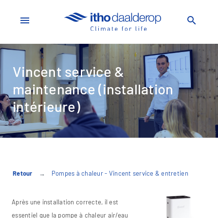
menu
search
Vincent service &
maintenance (installation
intérieure)
Retour
Pompes à chaleur - Vincent service & entretien
Après une installation correcte, il est
essentiel que la pompe à chaleur air/eau