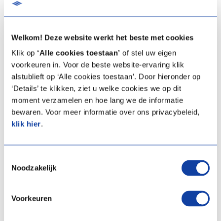
Cette formation se déroule dans le
Experience centre d’Itho
Daalderop Belgique
(Zellik).
Welkom! Deze website werkt het beste met cookies
Klik op
‘Alle cookies toestaan’
of stel uw eigen
voorkeuren in. Voor de beste website-ervaring klik
alstublieft op ‘Alle cookies toestaan’. Door hieronder op
Questions
‘Details’ te klikken, ziet u welke cookies we op dit
moment verzamelen en hoe lang we de informatie
Vous souhaitez participer à l’une de nos formations ? Complétez le
bewaren. Voor meer informatie over ons privacybeleid,
formulaire ci-dessous et nous vous contacterons dans les plus
klik hier
.
brefs délais afin de confirmer votre inscription.
Prénom
Toestemmingsselectie
Noodzakelijk
Nom de famille
Voorkeuren