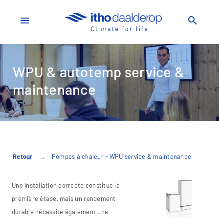
menu
search
WPU & autotemp service &
maintenance
Retour
Pompes à chaleur - WPU service & maintenance
Une installation correcte constitue la
première étape, mais un rendement
durable nécessite également une