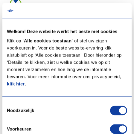
Lieu
Cette formation se déroule dans le
Experience centre d’Itho
Welkom! Deze website werkt het beste met cookies
Daalderop Belgique
(Zellik).
Klik op
‘Alle cookies toestaan’
of stel uw eigen
voorkeuren in. Voor de beste website-ervaring klik
alstublieft op ‘Alle cookies toestaan’. Door hieronder op
‘Details’ te klikken, ziet u welke cookies we op dit
Questions
moment verzamelen en hoe lang we de informatie
bewaren. Voor meer informatie over ons privacybeleid,
Vous souhaitez participer à l’une de nos formations ? Complétez le
klik hier
.
formulaire ci-dessous et nous vous contacterons dans les plus
brefs délais afin de confirmer votre inscription.
Toestemmingsselectie
Noodzakelijk
Prénom
Voorkeuren