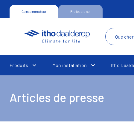
Consommateur
Professionel
Produits
Mon installation
Itho Daald
Toggle Dropdown
Toggle Dropdown
Articles de presse
Toggle Dropdown
Toggle Dropdown