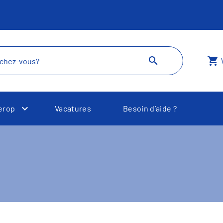
search
shopping_cart
erop
Vacatures
Besoin d’aide ?
Toggle Dropdown