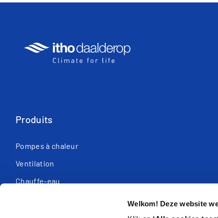
Produits
Pompes à chaleur
Ventilation
Chauffe-eau
Équipement de contrôle
Welkom! Deze website wer
Chaudières de cc