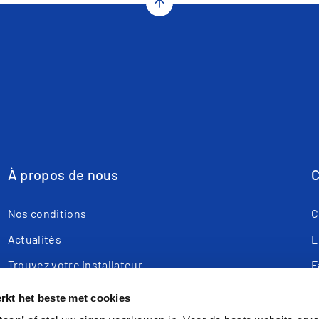
arrow_upward
À propos de nous
C
Nos conditions
C
Actualités
L
Trouvez votre installateur
F
Webshop
T
kt het beste met cookies
Enregistrer le produit
R