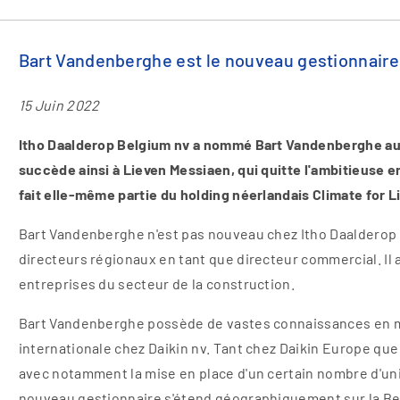
Bart Vandenberghe est le nouveau gestionnaire
15 Juin 2022
Itho Daalderop Belgium nv a nommé Bart Vandenberghe au po
succède ainsi à Lieven Messiaen, qui quitte l'ambitieuse en
fait elle-même partie du holding néerlandais Climate for Li
Bart Vandenberghe n'est pas nouveau chez Itho Daalderop Bel
directeurs régionaux en tant que directeur commercial. Il 
entreprises du secteur de la construction.
Bart Vandenberghe possède de vastes connaissances en mat
internationale chez Daikin nv. Tant chez Daikin Europe que 
avec notamment la mise en place d'un certain nombre d'uni
nouveau gestionnaire s'étend géographiquement sur la Belgi