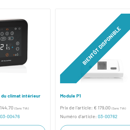
BIENTÔT DISPONIBLE
 du climat intérieur
Module P1
 144,70
Prix ​​de l'article:
€ 179,00
(Sans TVA)
(Sans TVA)
03-00476
Numéro d'article:
03-00762