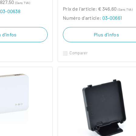
 827,50
(Sans TVA)
Prix ​​de l'article:
€ 346,60
(Sans TVA)
03-00638
Numéro d'article:
03-00661
 d'infos
Plus d'infos
Comparer