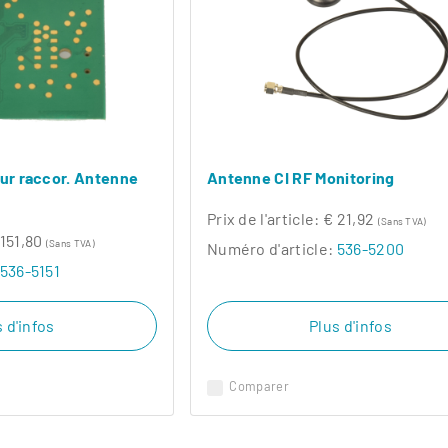
our raccor. Antenne
Antenne CI RF Monitoring
Prix ​​de l'article:
€ 21,92
(Sans TVA)
 151,80
(Sans TVA)
Numéro d'article:
536-5200
536-5151
 d'infos
Plus d'infos
Comparer