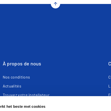
arrow_upward
À propos de nous
C
Nos conditions
C
Actualités
L
Trouvez votre installateur
F
Webshop
T
kt het beste met cookies