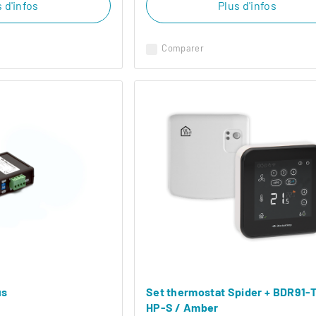
 d'infos
Plus d'infos
Comparer
us
Set thermostat Spider + BDR91-
HP-S / Amber