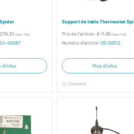
 Spider
Support de table Thermostat Sp
 279,30
Prix ​​de l'article:
€ 11,95
(Sans TVA)
(Sans TVA)
04-00087
Numéro d'article:
05-00512
 d'infos
Plus d'infos
Comparer