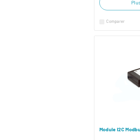
Plus
Comparer
Module I2C Modb