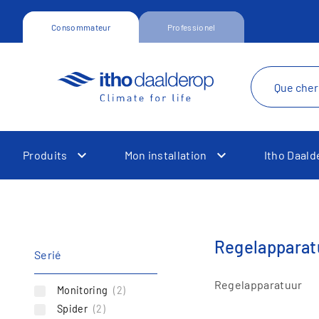
Consommateur
Professionel
Produits
Mon installation
Itho Daald
Toggle Dropdown
Toggle Dropdown
Regelapparat
Serié
Regelapparatuur
Monitoring
(2)
Toggle Dropdown
Toggle Dropdown
Spider
(2)