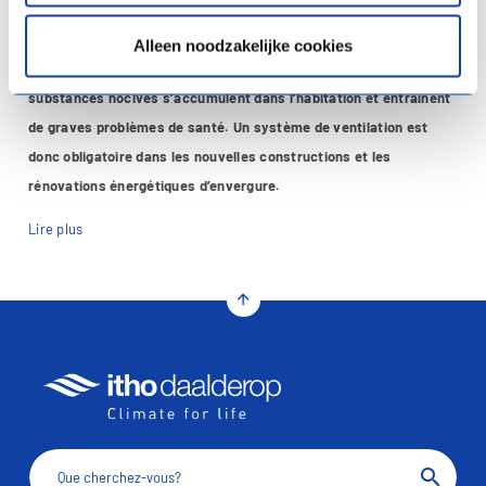
sain. C’est un incontournable dans une habitation moderne et bien
isolée. Sans ventilation, l’humidité, les particules fines, les
Alleen noodzakelijke cookies
bactéries et les virus, le CO et le CO2 ainsi que d’autres
substances nocives s’accumulent dans l’habitation et entraînent
de graves problèmes de santé. Un système de ventilation est
donc obligatoire dans les nouvelles constructions et les
rénovations énergétiques d’envergure.
Lire plus
arrow_upward
search