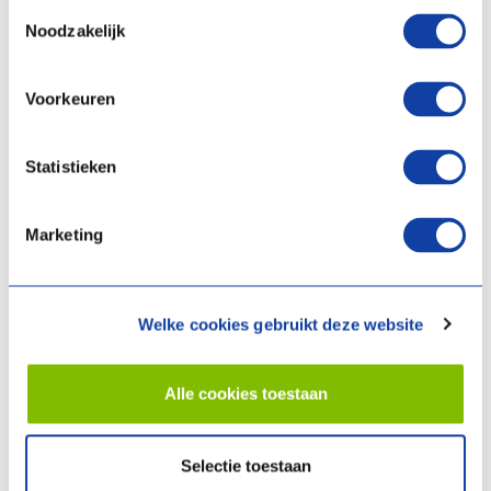
Toestemmingsselectie
Noodzakelijk
Lire plus
Voorkeuren
Statistieken
Marketing
Welke cookies gebruikt deze website
Alle cookies toestaan
Cinq points d'attention pour un système de ventilation
optimale
Selectie toestaan
Un système de ventilation est synonyme d’un climat intérieur