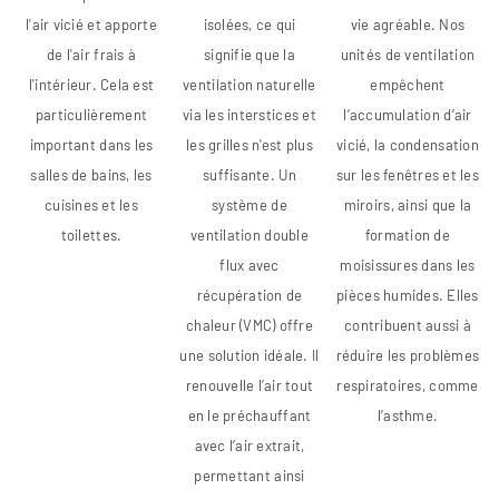
l'air vicié et apporte
isolées, ce qui
vie agréable. Nos
de l'air frais à
signifie que la
unités de ventilation
l'intérieur. Cela est
ventilation naturelle
empêchent
particulièrement
via les interstices et
l’accumulation d’air
important dans les
les grilles n'est plus
vicié, la condensation
salles de bains, les
suffisante. Un
sur les fenêtres et les
cuisines et les
système de
miroirs, ainsi que la
toilettes.
ventilation double
formation de
flux avec
moisissures dans les
récupération de
pièces humides. Elles
chaleur (VMC) offre
contribuent aussi à
une solution idéale. Il
réduire les problèmes
renouvelle l’air tout
respiratoires, comme
en le préchauffant
l’asthme.
avec l’air extrait,
permettant ainsi