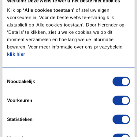
Welkom! Deze website werkt het beste met cookies
Klik op
‘Alle cookies toestaan’
of stel uw eigen
voorkeuren in. Voor de beste website-ervaring klik
alstublieft op ‘Alle cookies toestaan’. Door hieronder op
‘Details’ te klikken, ziet u welke cookies we op dit
moment verzamelen en hoe lang we de informatie
bewaren. Voor meer informatie over ons privacybeleid,
klik hier
.
Toestemmingsselectie
Une ventilation intelligente qui
Noodzakelijk
fonctionne pour vous en continu
Voorkeuren
Nos ventilateurs ponctuels fonctionnent jour et nuit à une
puissance de base silencieuse et écoénergétique
de seulement 1,1
Statistieken
watt par heure. En cas d’humidité élevée, ils passent
automatiquement à un mode supérieur grâce à des
capteurs