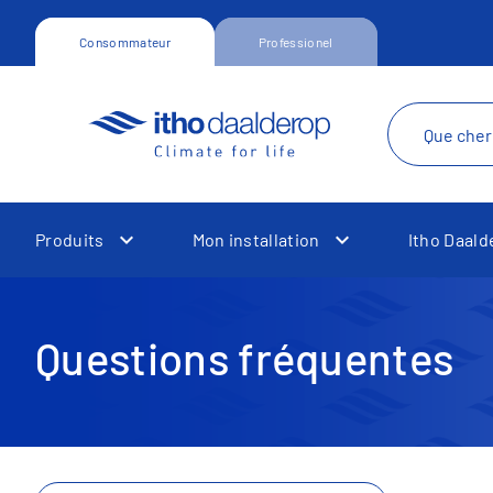
Consommateur
Professionel
Produits
Mon installation
Itho Daald
Toggle Dropdown
Toggle Dropdown
Questions fréquentes
Toggle Dropdown
Toggle Dropdown