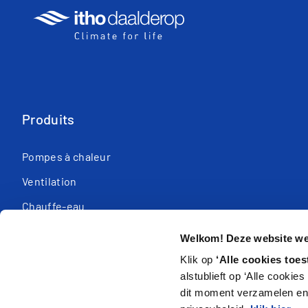
Produits
Pompes à chaleur
Ventilation
Chauffe-eau
Équipement de contrôle
Welkom! Deze website wer
Chaudières de cc
Klik op
‘Alle cookies toes
alstublieft op ‘Alle cookie
dit moment verzamelen en 