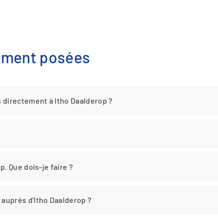
mment posées
 directement à Itho Daalderop ?
. Que dois-je faire ?
auprès d'Itho Daalderop ?