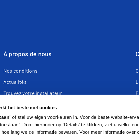
À propos de nous
C
Nos conditions
C
Actualités
L
Trouvez votre installateur
F
Webshop
T
kt het beste met cookies
Enregistrer le produit
R
taan’
of stel uw eigen voorkeuren in. Voor de beste website-ervar
s toestaan’. Door hieronder op ‘Details’ te klikken, ziet u welke c
Présentation de l'entreprise
hoe lang we de informatie bewaren. Voor meer informatie over 