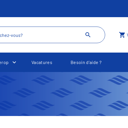
search
shopping_cart
erop
Vacatures
Besoin d’aide ?
Toggle Dropdown