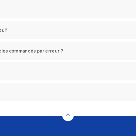
ts ?
ticles commandés par erreur ?
arrow_upward