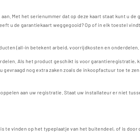
t aan. Met het serienummer dat op deze kaart staat kunt u de g
Heeft u de garantiekaart weggegooid? Op of in elk toestel vi
oducten (all-in betekent arbeid, voorrijdkosten en onderdelen
erdelen. Als het product geschikt is voor garantieregistratie
 gevraagd nog extra zaken zoals de inkoopfactuur toe te zende
ppelen aan uw registratie. Staat uw installateur er niet tusse
is te vinden op het typeplaatje van het buitendeel, of is door