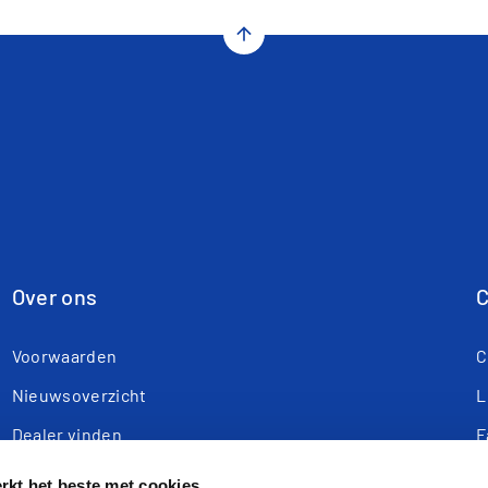
arrow_upward
Over ons
C
Voorwaarden
C
Nieuwsoverzicht
L
Dealer vinden
F
Webshop
Y
kt het beste met cookies