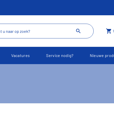
search
shopping_cart
Vacatures
Service nodig?
Nieuwe prod
oggle Dropdown