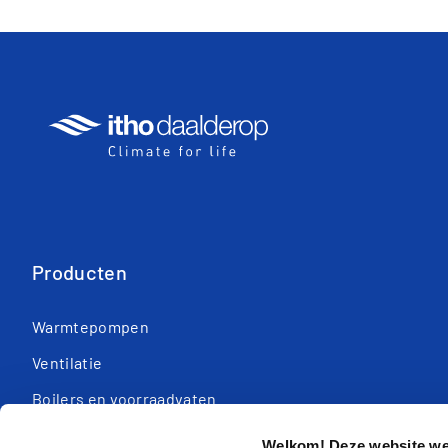
Producten
Warmtepompen
Ventilatie
Boilers en voorraadvaten
Regeltechniek
Welkom! Deze website wer