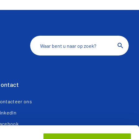
search
ontact
ontacteer ons
inkedIn
acebook
ouTube