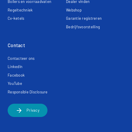
Boilers en voorraadvaten
Dealer vinden
Regeltechniek
Webshop
Cv-ketels
Garantie registreren
Bedrijfsvoorstelling
Contact
Contacteer ons
LinkedIn
Facebook
YouTube
Responsible Disclosure
arrow_forward
Privacy