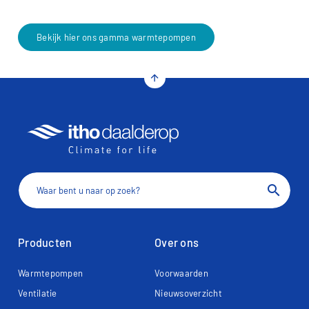
Bekijk hier ons gamma warmtepompen
arrow_upward
search
Producten
Over ons
Warmtepompen
Voorwaarden
Ventilatie
Nieuwsoverzicht