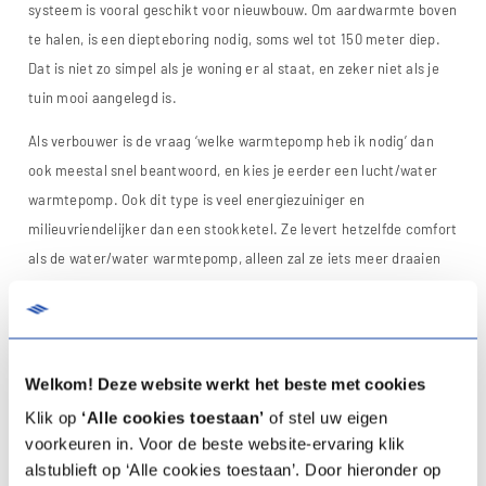
systeem is vooral geschikt voor nieuwbouw. Om aardwarmte boven
te halen, is een diepteboring nodig, soms wel tot 150 meter diep.
Dat is niet zo simpel als je woning er al staat, en zeker niet als je
tuin mooi aangelegd is.
Als verbouwer is de vraag ‘welke warmtepomp heb ik nodig’ dan
ook meestal snel beantwoord, en kies je eerder een lucht/water
warmtepomp. Ook dit type is veel energiezuiniger en
milieuvriendelijker dan een stookketel. Ze levert hetzelfde comfort
als de water/water warmtepomp, alleen zal ze iets meer draaien
en heb je een buitenunit nodig.
Warmtepomp weetjes
Welkom! Deze website werkt het beste met cookies
Klik op
‘Alle cookies toestaan’
of stel uw eigen
voorkeuren in. Voor de beste website-ervaring klik
alstublieft op ‘Alle cookies toestaan’. Door hieronder op
Een warmtepomp is het meest rendabel als je een