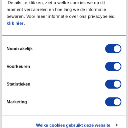
‘Details’ te klikken, ziet u welke cookies we op dit
verwarmingssysteem op lage temperatuur hebt: vloerverwarming,
moment verzamelen en hoe lang we de informatie
lagetemperatuurradiatoren of warmtepompconvectoren. Een
bewaren. Voor meer informatie over ons privacybeleid,
ander aandachtspunt is de goede isolatie van je woning. Alleen in
klik hier
.
een huis zonder kieren beleef je maximaal het comfort van een
warmtepomp met een lage energiefactuur.
Toestemmingsselectie
Noodzakelijk
Voorkeuren
Wil je ecologisch renoveren, maar past vloerverwarming niet in het
plaatje? Geen nood! Dan combineer je jouw lucht/water
Statistieken
warmtepomp met een stookketel. In zo’n ‘hybride installatie’ helpt
de ketel de warmtepomp bij koud weer, om te verwarmen op
Marketing
hogere temperaturen.
Welke cookies gebruikt deze website