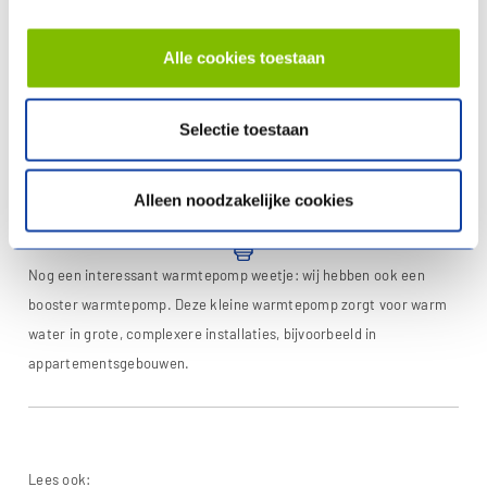
TIP! Combineer je warmtepomp met pv-panelen. Dan ben je
Alle cookies toestaan
onafhankelijk van de elektriciteitsprijzen en verwarm je helemaal
energieneutraal! Het aantal panelen dat je nodig hebt, hangt af
van het vermogen van je warmtepomp. Je installateur geeft je
Selectie toestaan
hierover graag advies.
Alleen noodzakelijke cookies
Nog een interessant warmtepomp weetje: wij hebben ook een
booster warmtepomp. Deze kleine warmtepomp zorgt voor warm
water in grote, complexere installaties, bijvoorbeeld in
appartementsgebouwen.
Lees ook: