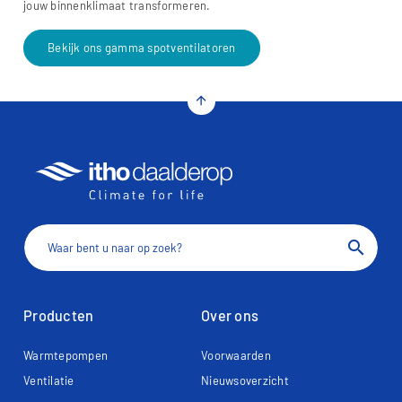
jouw binnenklimaat transformeren.
Bekijk ons gamma spotventilatoren
arrow_upward
search
Producten
Over ons
Warmtepompen
Voorwaarden
Ventilatie
Nieuwsoverzicht