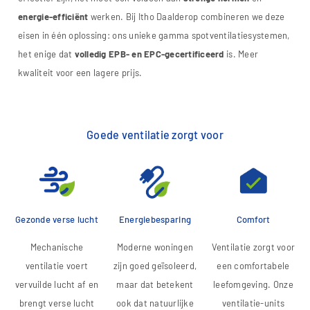
energie-efficiënt
werken. Bij Itho Daalderop combineren we deze
eisen in één oplossing: ons unieke gamma spotventilatiesystemen,
het enige dat
volledig EPB- en EPC-gecertificeerd
is. Meer
kwaliteit voor een lagere prijs.
Goede ventilatie zorgt voor
Gezonde verse lucht
Energiebesparing
Comfort
Mechanische
Moderne woningen
Ventilatie zorgt voor
ventilatie voert
zijn goed geïsoleerd,
een comfortabele
vervuilde lucht af en
maar dat betekent
leefomgeving. Onze
brengt verse lucht
ook dat natuurlijke
ventilatie-units