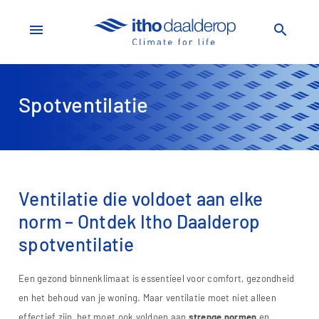
menu
search
Spotventilatie
Ventilatie die voldoet aan elke
norm – Ontdek Itho Daalderop
spotventilatie
Een gezond binnenklimaat is essentieel voor comfort, gezondheid
en het behoud van je woning. Maar ventilatie moet niet alleen
effectief zijn, het moet ook voldoen aan
strenge normen
en