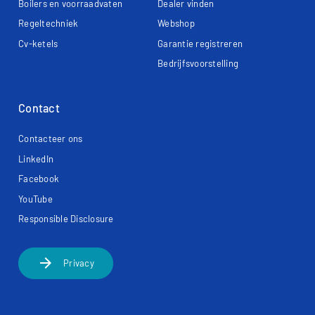
Boilers en voorraadvaten
Dealer vinden
Regeltechniek
Webshop
Cv-ketels
Garantie registreren
Bedrijfsvoorstelling
Contact
Contacteer ons
LinkedIn
Facebook
YouTube
Responsible Disclosure
arrow_forward
Privacy