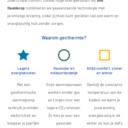
zoek is naar comfort zonder hoge energiekosten. Bij
Itho
Daalderop
combineren we geavanceerde technologie met
jarenlange ervaring, zodat jij thuis kunt genieten van een warm en
energiezuinig huis zonder zorgen.
Waarom geothermie?
Lagere
Gezonder en
Altijd comfort, zomer
energiekosten
milieuvriendelijk
en winter
Met een
Onze warmtepompen
Dankzij de constante
geothermische
werken zonder gas
temperatuur van de
warmtepomp
en zorgen voor een
bodem verwarm je
verbruik je minder
lagere CO
-uitstoot.
jouw woning
2
elektriciteit en
Zo kies je voor een
energiezuinig in de
bespaar je jaarlijks
gezonder
winter en kun je zelfs