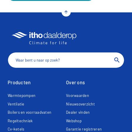
arrow_upward
search
Producten
Over ons
Warmtepompen
Voorwaarden
Ventilatie
Nieuwsoverzicht
Boilers en voorraadvaten
Dealer vinden
Regeltechniek
Webshop
Cv-ketels
Garantie registreren