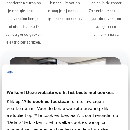
honderden euro’s op
binnenklimaat én
koelen in de zomer.
je energiefactuur.
draag je bij aan een
Zo geniet je het hele
Bovendien ben je
groenere toekomst.
jaar door van een
minder afhankelijk
aangenaam
van stijgende gas- en
binnenklimaat.
elektriciteitsprijzen.
Welkom! Deze website werkt het beste met cookies
Klik op
‘Alle cookies toestaan’
of stel uw eigen
voorkeuren in. Voor de beste website-ervaring klik
alstublieft op ‘Alle cookies toestaan’. Door hieronder op
‘Details’ te klikken, ziet u welke cookies we op dit
Slim, stil en
moment verzamelen en hoe lang we de informatie