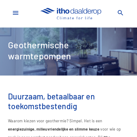
menu
search
Geothermische
warmtepompen
Duurzaam, betaalbaar en
toekomstbestendig
Waarom kiezen voor geothermie? Simpel. Het is een
energiezuinige, milieuvriendelijke en slimme keuze
voor wie op