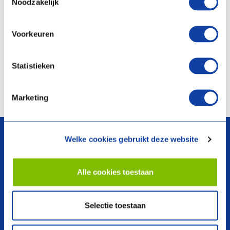
Noodzakelijk
Artikelnummer:
03-00424
Artikelprijs:
€ 804,50
(Excl.
BTW)
Voorkeuren
Artikelnummer:
03-00528
Meer info
Meer info
Statistieken
Vergelijken
Vergelijken
Marketing
arrow_upward
Welke cookies gebruikt deze website
Alle cookies toestaan
search
Selectie toestaan