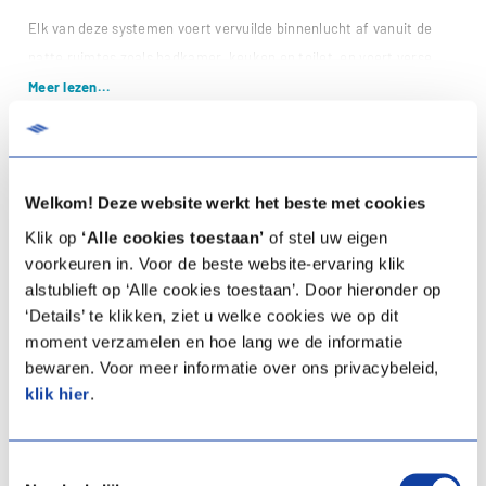
Elk van deze systemen voert vervuilde binnenlucht af vanuit de
natte ruimtes zoals badkamer, keuken en toilet, en voert verse
Meer lezen...
buitenlucht aan in de droge ruimtes, voornamelijk de woon-, werk-
en slaapkamers.
Bij het C-systeem voert een mechanische, centrale ventilatie-unit
de lucht af uit de vochtige ruimtes via luchtkanalen. De verse
Welkom! Deze website werkt het beste met cookies
lucht komt op natuurlijke wijze binnen via roosters.
Klik op
‘Alle cookies toestaan’
of stel uw eigen
voorkeuren in. Voor de beste website-ervaring klik
alstublieft op ‘Alle cookies toestaan’. Door hieronder op
‘Details’ te klikken, ziet u welke cookies we op dit
moment verzamelen en hoe lang we de informatie
bewaren. Voor meer informatie over ons privacybeleid,
klik hier
.
ECOVE RF Hygro
CVD Hygro RF
Pijpdakventilator met
Artikelprijs:
€ 376,80
geïntegreerde
(Excl.
vochtsensor
Toestemmingsselectie
BTW)