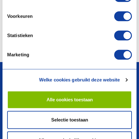
Servicevoorwaarden
Trainingsvoorwaarden
Voorkeuren
Voorwaarden aanmaken account
Statistieken
Opleidingsdisclaimer
Marketing
arrow_upward
Welke cookies gebruikt deze website
Alle cookies toestaan
search
Selectie toestaan
Producten
Over ons