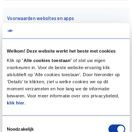
Voorwaarden websites en apps
Privacy- en cookieverklaring Itho Daalderop website
Privacy voorwaarden monitoringsportal
Welkom! Deze website werkt het beste met cookies
Privacyverklaring monitoring uitsluitend door CFL-medewerkers
Klik op
‘Alle cookies toestaan’
of stel uw eigen
Gebruiksvoorwaarden Service-app
voorkeuren in. Voor de beste website-ervaring klik
alstublieft op ‘Alle cookies toestaan’. Door hieronder op
Disclaimer
‘Details’ te klikken, ziet u welke cookies we op dit
moment verzamelen en hoe lang we de informatie
bewaren. Voor meer informatie over ons privacybeleid,
klik hier
.
Overige voorwaarden
Garantievoorwaarden en uitsluitingen
Toestemmingsselectie
Noodzakelijk