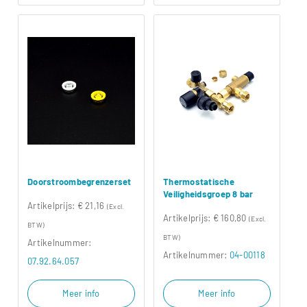
Doorstroombegrenzerset
Thermostatische
Veiligheidsgroep 8 bar
Artikelprijs:
€ 21,16
(Excl.
Artikelprijs:
€ 160,80
(Excl.
BTW)
BTW)
Artikelnummer:
Artikelnummer:
04-00118
07.92.64.057
Meer info
Meer info