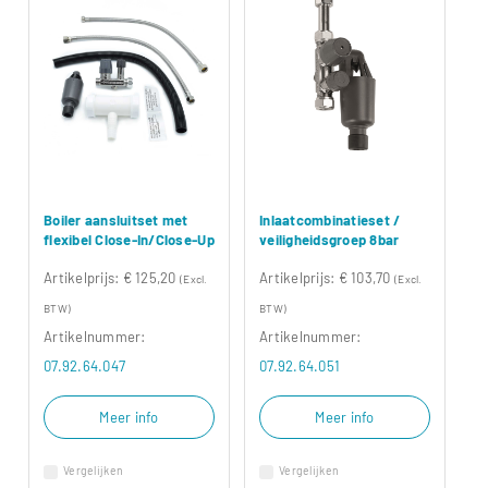
Boiler aansluitset met
Inlaatcombinatieset /
flexibel Close-In/Close-Up
veiligheidsgroep 8bar
Artikelprijs:
€ 125,20
Artikelprijs:
€ 103,70
(Excl.
(Excl.
BTW)
BTW)
Artikelnummer:
Artikelnummer:
07.92.64.047
07.92.64.051
Meer info
Meer info
Vergelijken
Vergelijken