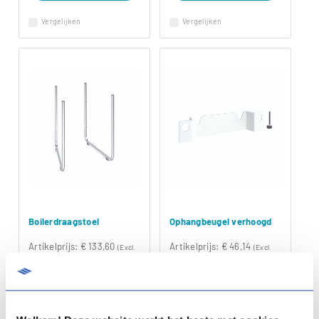
Vergelijken
Vergelijken
Boilerdraagstoel
Ophangbeugel verhoogd
Artikelprijs:
€ 133,60
Artikelprijs:
€ 46,14
(Excl.
(Excl.
BTW)
BTW)
Artikelnummer:
04-00203
Artikelnummer:
04-00204
Meer info
Meer info