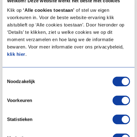
Welkom! Deze website werkt het beste met cookies
Klik op
‘Alle cookies toestaan’
of stel uw eigen
Vergelijken
Vergelijken
voorkeuren in. Voor de beste website-ervaring klik
alstublieft op ‘Alle cookies toestaan’. Door hieronder op
‘Details’ te klikken, ziet u welke cookies we op dit
moment verzamelen en hoe lang we de informatie
bewaren. Voor meer informatie over ons privacybeleid,
klik hier
.
Toestemmingsselectie
Noodzakelijk
Voorkeuren
Scheepsbeugel
Plafondbeugelset
Artikelprijs:
€ 97,71
Artikelprijs:
€ 159,00
(Excl.
(Excl.
Statistieken
BTW)
BTW)
Artikelnummer:
04-00205
Artikelnummer:
04-00206