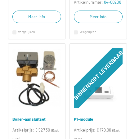
Artikelnummer:
04-00208
Meer info
Meer info
Vergelijken
Vergelijken
BINNENKORT LEVERBAAR
Boiler-aansluitset
P1-module
Artikelprijs:
€ 527,30
Artikelprijs:
€ 179,00
(Excl.
(Excl.
BTW)
BTW)