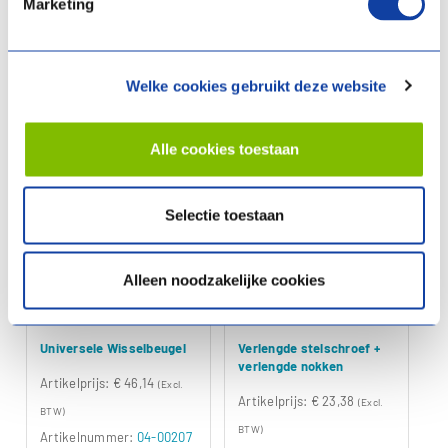
Marketing
Meer info
Meer info
Vergelijken
Vergelijken
Welke cookies gebruikt deze website
Alle cookies toestaan
Selectie toestaan
Alleen noodzakelijke cookies
Universele Wisselbeugel
Verlengde stelschroef +
verlengde nokken
Artikelprijs:
€ 46,14
(Excl.
Artikelprijs:
€ 23,38
(Excl.
BTW)
BTW)
Artikelnummer:
04-00207