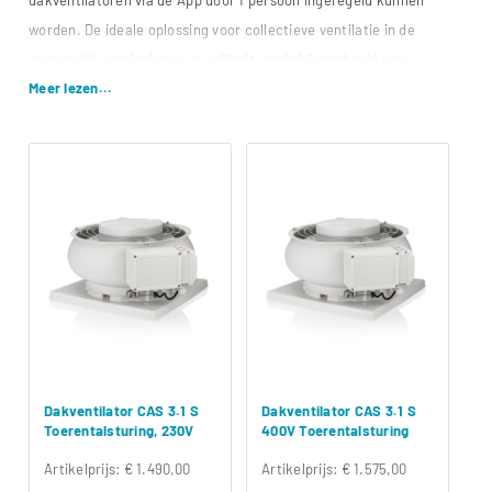
worden. De ideale oplossing voor collectieve ventilatie in de
gestapelde woningbouw en utiliteit, zoals bijvoorbeeld een
Meer lezen...
bedrijfshal of kantoorpand. De CAS 3 in combinatie met
CAS
Optima
, hét vraaggestuurde ventilatiesysteem zorgt voor een
snelle en eenvoudige manier van vraaggestuurd ventileren in de
gestapelde bouw. Klik
hier
voor meer informatie over CAS Connect.
Productuitleg CAS 3
Dakventilator CAS 3.1 S
Dakventilator CAS 3.1 S
Toerentalsturing, 230V
400V Toerentalsturing
Artikelprijs:
€ 1.490,00
Artikelprijs:
€ 1.575,00