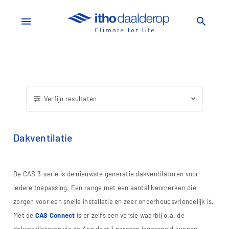
menu
search
Verfijn resultaten
Dakventilatie
De CAS 3-serie is de nieuwste generatie dakventilatoren voor
iedere toepassing. Een range met een aantal kenmerken die
zorgen voor een snelle installatie en zeer onderhoudsvriendelijk is.
Met de
CAS Connect
is er zelfs een versie waarbij o.a. de
dakventilatoren via de App door 1 persoon ingeregeld kunnen