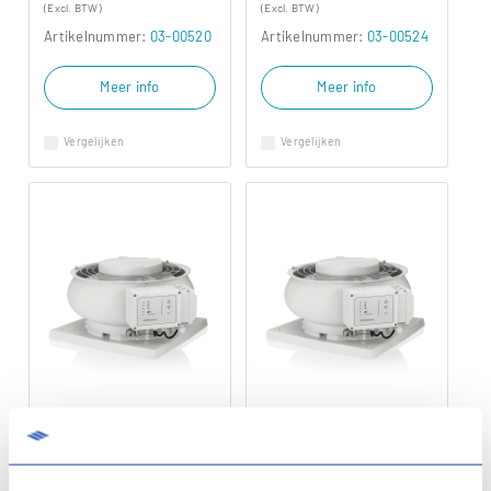
(Excl. BTW)
(Excl. BTW)
Artikelnummer:
03-00520
Artikelnummer:
03-00524
Meer info
Meer info
Vergelijken
Vergelijken
Instructievideo's CAS 3
Dakventilator CAS 3.1 TO
Dakventilator CAS 3.1 TO
Tijd/Onderdruk, 230V
400V Tijd/Onderdruk,
400V