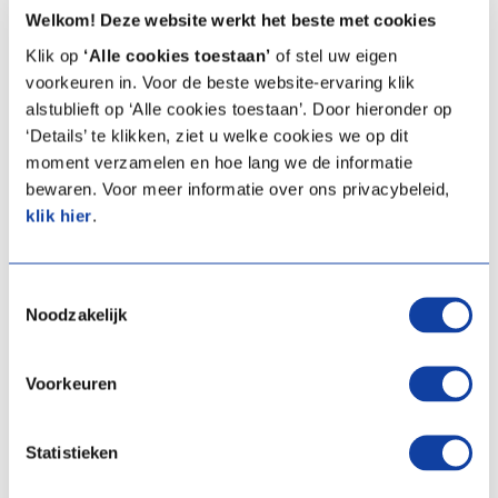
Artikelprijs:
€ 2.060,00
Voor het instellen van de CAS dakventilatoren zijn er een aantal
Welkom! Deze website werkt het beste met cookies
Artikelprijs:
€ 2.145,00
handige instructievideo's gemaakt. Klik
hier
voor instructievideo's
(Excl. BTW)
Klik op
‘Alle cookies toestaan’
of stel uw eigen
(Excl. BTW)
Artikelnummer:
03-00521
over de status uitlezen, het inregelen van de kloktijden, onderdruk
voorkeuren in. Voor de beste website-ervaring klik
Artikelnummer:
03-00525
alstublieft op ‘Alle cookies toestaan’. Door hieronder op
instellen en het instellen van de toerentalregeling.
‘Details’ te klikken, ziet u welke cookies we op dit
Meer info
Meer info
moment verzamelen en hoe lang we de informatie
bewaren. Voor meer informatie over ons privacybeleid,
Zoekt u een vervanger?
Vergelijken
Vergelijken
klik hier
.
Zoekt u de vervanger voor een bestaande dakventilator, klik
hier
.
Toestemmingsselectie
Noodzakelijk
Voorkeuren
Statistieken