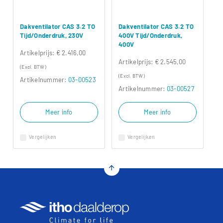
Dakventilator CAS 3.2 TO
Dakventilator CAS 3.2 TO
Tijd/Onderdruk, 230V
400V Tijd/Onderdruk,
400V
Artikelprijs:
€ 2.416,00
Artikelprijs:
€ 2.545,00
(Excl. BTW)
(Excl. BTW)
Artikelnummer:
03-00523
Artikelnummer:
03-00527
Meer info
Meer info
Vergelijken
Vergelijken
arrow_upward