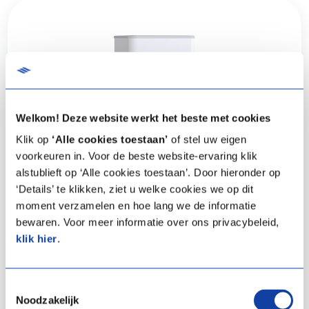
Welkom! Deze website werkt het beste met cookies
Klik op
‘Alle cookies toestaan’
of stel uw eigen
voorkeuren in. Voor de beste website-ervaring klik
alstublieft op ‘Alle cookies toestaan’. Door hieronder op
‘Details’ te klikken, ziet u welke cookies we op dit
Green Energy Power: maximale
moment verzamelen en hoe lang we de informatie
bewaren. Voor meer informatie over ons privacybeleid,
onafhankelijkheid en slim
klik hier
.
warmwatercomfort
De Green Energy Power is de meest zelfstandige oplossing
Toestemmingsselectie
Noodzakelijk
binnen de Green Energy-lijn. Deze boiler kan de volledige