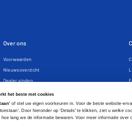
Over ons
C
Voorwaarden
C
Nieuwsoverzicht
L
Dealer vinden
F
Webshop
Y
kt het beste met cookies
Garantie registreren
R
taan’
of stel uw eigen voorkeuren in. Voor de beste website-ervar
s toestaan’. Door hieronder op ‘Details’ te klikken, ziet u welke c
Bedrijfsvoorstelling
hoe lang we de informatie bewaren. Voor meer informatie over 