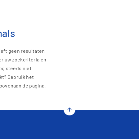
r
nals
eft geen resultaten
r uw zoekcriteria en
og steeds niet
kt? Gebruik het
bovenaan de pagina.
arrow_upward