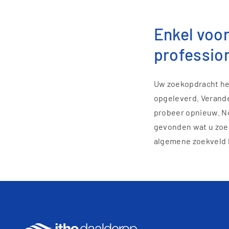
Toggle Dropdown
Enkel voo
Toggle Dropdown
professio
Uw zoekopdracht he
opgeleverd. Verande
probeer opnieuw. N
gevonden wat u zoe
algemene zoekveld 
Toggle Dropdown