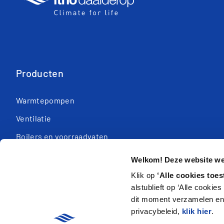
Producten
Warmtepompen
Ventilatie
Boilers en voorraadvaten
Regeltechniek
Welkom! Deze website wer
Cv-ketels
Klik op
‘Alle cookies toes
alstublieft op ‘Alle cookie
dit moment verzamelen en 
privacybeleid,
klik hier
.