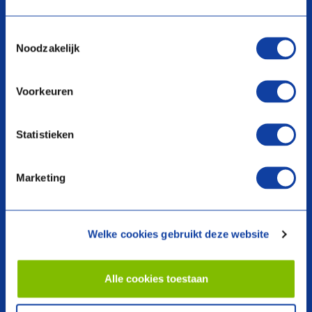
Toestemmingsselectie
Noodzakelijk
search
Voorkeuren
Producten
Over ons
Statistieken
Warmtepompen
Voorwaarden
Ventilatie
Nieuwsoverzicht
Boilers en voorraadvaten
Dealer vinden
Marketing
Regeltechniek
Webshop
Cv-ketels
Garantie registreren
Bedrijfsvoorstelling
Welke cookies gebruikt deze website
Contact
Alle cookies toestaan
Contacteer ons