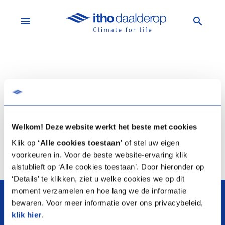
menu
search
Er zijn geen producten om te vergelijken.
Voeg een product toe
Welkom! Deze website werkt het beste met cookies
Klik op
‘Alle cookies toestaan’
of stel uw eigen
voorkeuren in. Voor de beste website-ervaring klik
alstublieft op ‘Alle cookies toestaan’. Door hieronder op
‘Details’ te klikken, ziet u welke cookies we op dit
arrow_upward
moment verzamelen en hoe lang we de informatie
bewaren. Voor meer informatie over ons privacybeleid,
klik hier
.