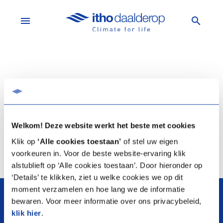
menu
search
Er zijn geen producten om te vergelijken.
Voeg een product toe
Welkom! Deze website werkt het beste met cookies
Klik op
‘Alle cookies toestaan’
of stel uw eigen
voorkeuren in. Voor de beste website-ervaring klik
alstublieft op ‘Alle cookies toestaan’. Door hieronder op
‘Details’ te klikken, ziet u welke cookies we op dit
arrow_upward
moment verzamelen en hoe lang we de informatie
bewaren. Voor meer informatie over ons privacybeleid,
klik hier
.