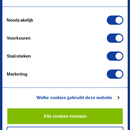
Toestemmingsselectie
Noodzakelijk
search
Voorkeuren
Producten
Over ons
Statistieken
Warmtepompen
Voorwaarden
Ventilatie
Nieuwsoverzicht
Boilers en voorraadvaten
Dealer vinden
Marketing
Regeltechniek
Webshop
Cv-ketels
Garantie registreren
Bedrijfsvoorstelling
Welke cookies gebruikt deze website
Contact
Alle cookies toestaan
Contacteer ons