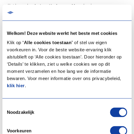
Het kan ook
volautomatisch geregeld
worden, in een
vraaggestuurd systeem met CO
- en luchtvochtigheidssensoren en
2
een intelligente regeling, zoals het Spider klimaatsysteem van Itho
Daalderop.
Welkom! Deze website werkt het beste met cookies
Klik op
‘Alle cookies toestaan’
of stel uw eigen
voorkeuren in. Voor de beste website-ervaring klik
alstublieft op ‘Alle cookies toestaan’. Door hieronder op
‘Details’ te klikken, ziet u welke cookies we op dit
moment verzamelen en hoe lang we de informatie
bewaren. Voor meer informatie over ons privacybeleid,
klik hier
.
Toestemmingsselectie
Noodzakelijk
3. Denk goed na over de plaats van
Voorkeuren