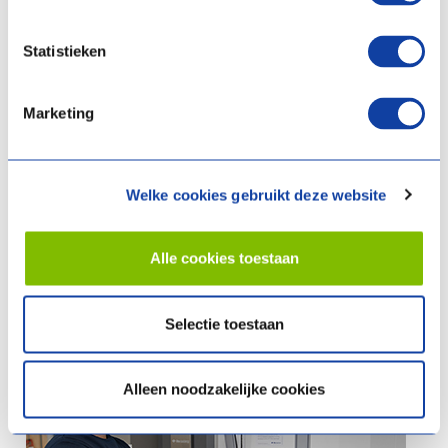
de aan- en afvoer
Statistieken
Dakdoorvoeren
moeten zo geplaatst zijn dat de afgevoerde lucht
niet in de aanvoer kan komen.
Marketing
De
aanzuiging
van verse lucht moet gebeuren op minimaal 1,8
meter hoogte en best niet aan de straatzijde, om te vermijden dat
vervuilde lucht in het systeem binnenkomt.
Welke cookies gebruikt deze website
De
aan- en afvoerventielen
moeten ver genoeg uit elkaar liggen,
zodat de verse lucht genoeg kans krijgt om zich te vermengen met
Alle cookies toestaan
de aanwezige lucht.
Selectie toestaan
Alleen noodzakelijke cookies