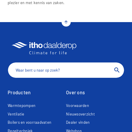
plezier en met kennis van zaken.
arrow_upward
search
Producten
Over ons
Warmtepompen
Voorwaarden
Ventilatie
Nieuwsoverzicht
Boilers en voorraadvaten
Dealer vinden
Regeltechniek
Webshop