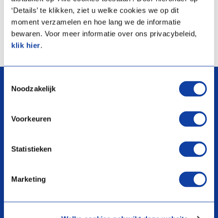
De laatste nieuwigheid die daaruit voortkwam, is de 'Green Energy
‘Details’ te klikken, ziet u welke cookies we op dit
Smartboiler'.
moment verzamelen en hoe lang we de informatie
bewaren. Voor meer informatie over ons privacybeleid,
Klik hier voor productgamma boilers en warm water
klik hier
.
arrow_upward
Toestemmingsselectie
Noodzakelijk
Voorkeuren
search
Statistieken
Marketing
Producten
Over ons
Warmtepompen
Voorwaarden