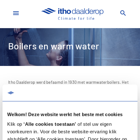
menu
search
Boilers en warm water
Itho Daalderop werd befaamd in 1930 met warmwaterboilers. Het
zal je dus niet verbazen dat we die traditie hoog houden. Voor onze
boilers gebruiken we zuivere, hoogwaardige materialen zoals inox
en koper. Naast de traditie zit ook innovatie in ons DNA. Zo
Welkom! Deze website werkt het beste met cookies
gebeurt de opwarming in onze boilers zonder spiraal, waardoor ze
Klik op
‘Alle cookies toestaan’
of stel uw eigen
vrij blijven van kalkaanslag. Onze Research & Development-
voorkeuren in. Voor de beste website-ervaring klik
afdeling neemt elk van onze modellen regelmatig onder de loep.
alstublieft op ‘Alle cookies toestaan’. Door hieronder op