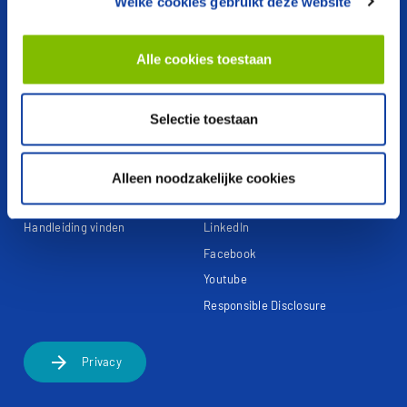
Ventilatie
Webshop
Welke cookies gebruikt deze website
Boilers en voorraadvaten
Garantieclaim
Regeltechniek
Garantie registreren
Alle cookies toestaan
Cv-ketels
Referentieprojecten
Selectie toestaan
Documentatie
Contact
Prijslijst vinden
Over Itho Daalderop
Alleen noodzakelijke cookies
Brochure vinden
Contactpagina
Handleiding vinden
LinkedIn
Facebook
Youtube
Responsible Disclosure
arrow_forward
Privacy