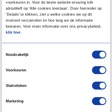
voorkeuren in. Voor de beste website-ervaring klik
alstublieft op ‘Alle cookies toestaan’. Door hieronder op
Vergelijken
Vergelijken
‘Details’ te klikken, ziet u welke cookies we op dit
moment verzamelen en hoe lang we de informatie
bewaren. Voor meer informatie over ons privacybeleid,
klik hier
.
Toestemmingsselectie
Noodzakelijk
Voorkeuren
Amber 95: L/W
Amber 120: L/W
monoblock warmtepomp
monoblock warmtepomp
Statistieken
9,5 kW
12,0 kW
Artikelprijs:
€ 7.999,00
Artikelprijs:
€ 8.999,00
Marketing
(Excl. BTW)
(Excl. BTW)
Artikelnummer:
03-00764
Artikelnummer:
03-00765