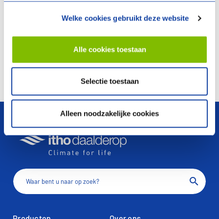
Welke cookies gebruikt deze website
Specificaties
Specificaties
Documentatie
Documentatie
Alle cookies toestaan
Vergelijken
Vergelijken
Selectie toestaan
arrow_upward
Alleen noodzakelijke cookies
search
Producten
Over ons