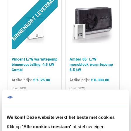
BINNENKORT LEVERBAAR
Vincent L/W warmtepomp
Amber 65: L/W
binnenopstelling 4,5 kW
monoblock warmtepomp
Combi
6,5 kW
Artikelprijs:
€ 7.123,00
Artikelprijs:
€ 6.999,00
(Excl. BTW)
(Excl. BTW)
Artikelnummer:
03-00862
Artikelnummer:
03-00763
Specificaties
Specificaties
Welkom! Deze website werkt het beste met cookies
Documentatie
Documentatie
Klik op
‘Alle cookies toestaan’
of stel uw eigen