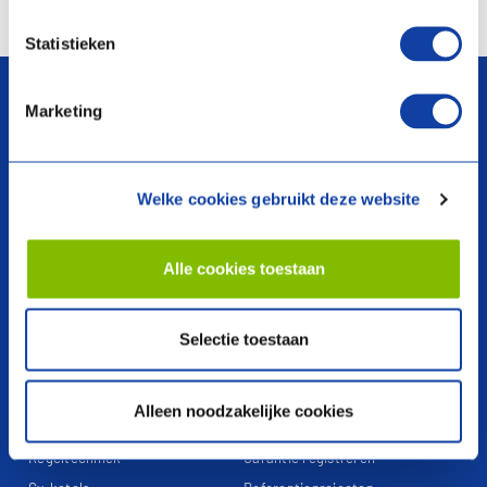
Statistieken
arrow_upward
Marketing
Welke cookies gebruikt deze website
search
Alle cookies toestaan
Producten
Over ons
Selectie toestaan
Warmtepompen
Voorwaarden
Ventilatie
Webshop
Alleen noodzakelijke cookies
Boilers en voorraadvaten
Garantieclaim
Regeltechniek
Garantie registreren