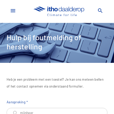
menu
search
Hulp bij foutmelding of
herstelling
Heb je een probleem met een toestel? Je kan ons meteen bellen
of het contact opnemen via onderstaand formulier.
Aanspreking
Aanspreking
mijnheer