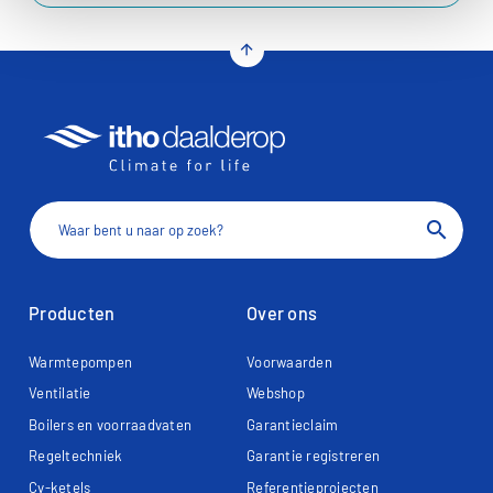
arrow_upward
search
Producten
Over ons
Warmtepompen
Voorwaarden
Ventilatie
Webshop
Boilers en voorraadvaten
Garantieclaim
Regeltechniek
Garantie registreren
Cv-ketels
Referentieprojecten