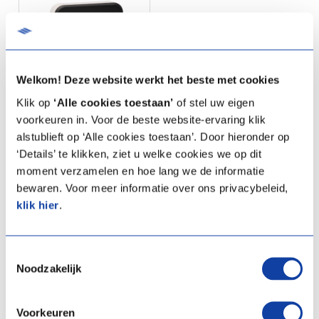
Welkom! Deze website werkt het beste met cookies
Klik op
‘Alle cookies toestaan’
of stel uw eigen
voorkeuren in. Voor de beste website-ervaring klik
alstublieft op ‘Alle cookies toestaan’. Door hieronder op
Spider
‘Details’ te klikken, ziet u welke cookies we op dit
klimaatthermostaat
moment verzamelen en hoe lang we de informatie
Artikelprijs:
€ 144,70
(Excl.
bewaren. Voor meer informatie over ons privacybeleid,
BTW)
klik hier
.
Artikelnummer:
03-00476
Toestemmingsselectie
Specificaties
Noodzakelijk
Documentatie
Voorkeuren