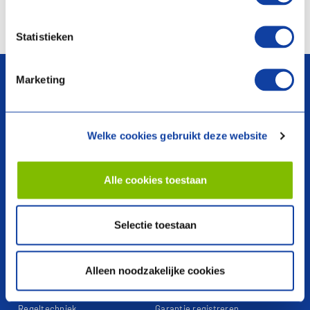
Vergelijken
Statistieken
arrow_upward
Marketing
Welke cookies gebruikt deze website
search
Alle cookies toestaan
Producten
Over ons
Selectie toestaan
Warmtepompen
Voorwaarden
Ventilatie
Webshop
Alleen noodzakelijke cookies
Boilers en voorraadvaten
Garantieclaim
Regeltechniek
Garantie registreren