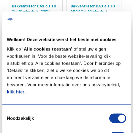
Voor het instellen van de CAS dakventilatoren zijn er een aantal
Dakventilator CAS 3.1 TO
Dakventilator CAS 3.1 TO
Tijd/Onderdruk, 230V
400V Tijd/Onderdruk,
handige instructievideo's gemaakt. Klik
hier
voor instructievideo's
400V
over de status uitlezen, het inregelen van de kloktijden, onderdruk
Artikelprijs:
€ 2.060,00
Artikelprijs:
€ 2.145,00
instellen en het instellen van de toerentalregeling.
(Excl. BTW)
(Excl. BTW)
Artikelnummer:
03-00521
Welkom! Deze website werkt het beste met cookies
Artikelnummer:
03-00525
Klik op
‘Alle cookies toestaan’
of stel uw eigen
Zoekt u een vervanger?
voorkeuren in. Voor de beste website-ervaring klik
Specificaties
Specificaties
alstublieft op ‘Alle cookies toestaan’. Door hieronder op
Zoekt u de vervanger voor een bestaande dakventilator, klik
hier
.
‘Details’ te klikken, ziet u welke cookies we op dit
Documentatie
Documentatie
moment verzamelen en hoe lang we de informatie
bewaren. Voor meer informatie over ons privacybeleid,
Vergelijken
Vergelijken
klik hier
.
Toestemmingsselectie
Noodzakelijk