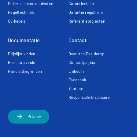
Boilers en voorraadvaten
Garantieclaim
Regeltechniek
Garantie registreren
Cv-ketels
Referentieprojecten
Documentatie
Contact
Prijslijst vinden
Over Itho Daalderop
Brochure vinden
Contactpagina
Handleiding vinden
LinkedIn
Facebook
Youtube
Responsible Disclosure
arrow_forward
Privacy