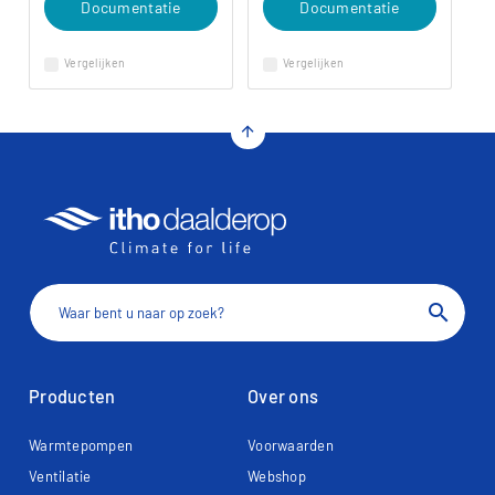
Documentatie
Documentatie
Vergelijken
Vergelijken
arrow_upward
search
Producten
Over ons
Warmtepompen
Voorwaarden
Ventilatie
Webshop