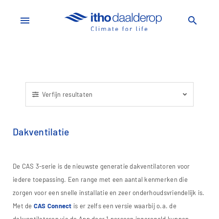
menu
search
Verfijn resultaten
Dakventilatie
De CAS 3-serie is de nieuwste generatie dakventilatoren voor
iedere toepassing. Een range met een aantal kenmerken die
zorgen voor een snelle installatie en zeer onderhoudsvriendelijk is.
Met de
CAS Connect
is er zelfs een versie waarbij o.a. de
dakventilatoren via de App door 1 persoon ingeregeld kunnen