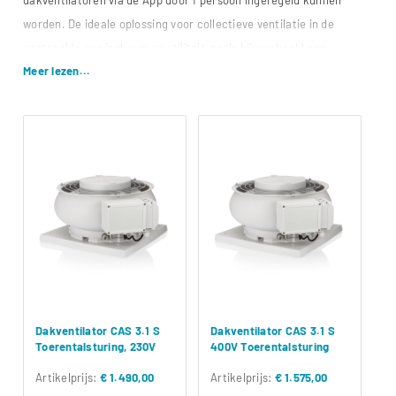
worden. De ideale oplossing voor collectieve ventilatie in de
gestapelde woningbouw en utiliteit, zoals bijvoorbeeld een
Meer lezen...
bedrijfshal of kantoorpand. De CAS 3 in combinatie met
CAS
Optima
, hét vraaggestuurde ventilatiesysteem zorgt voor een
snelle en eenvoudige manier van vraaggestuurd ventileren in de
gestapelde bouw. Klik
hier
voor meer informatie over CAS Connect.
Productuitleg CAS 3
Dakventilator CAS 3.1 S
Dakventilator CAS 3.1 S
Toerentalsturing, 230V
400V Toerentalsturing
Artikelprijs:
€ 1.490,00
Artikelprijs:
€ 1.575,00