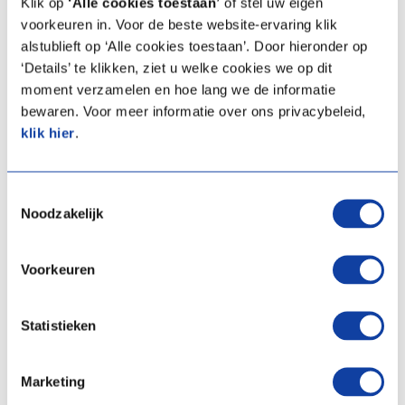
Klik op
‘Alle cookies toestaan’
of stel uw eigen
voorkeuren in. Voor de beste website-ervaring klik
alstublieft op ‘Alle cookies toestaan’. Door hieronder op
Bekijk exploded views
‘Details’ te klikken, ziet u welke cookies we op dit
moment verzamelen en hoe lang we de informatie
bewaren. Voor meer informatie over ons privacybeleid,
3. Op visuele
klik hier
.
herkenning
Toestemmingsselectie
Herkent u het onderdeel aan zijn vorm?
Noodzakelijk
Bekijk dan onze totaaloverzichtspagina met
alle service-onderdelen.
Voorkeuren
Bekijk alle onderdelen
Statistieken
Marketing