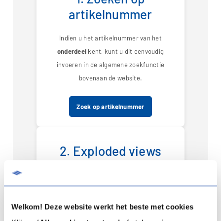
artikelnummer
Indien u het artikelnummer van het
onderdeel
kent, kunt u dit eenvoudig
invoeren in de algemene zoekfunctie
bovenaan de website.
Zoek op artikelnummer
2. Exploded views
raadplegen
Op onze overzichtspagina vindt u exploded
views van al onze boilers. Hier kunt u
Welkom! Deze website werkt het beste met cookies
visueel het juiste onderdeel lokaliseren.