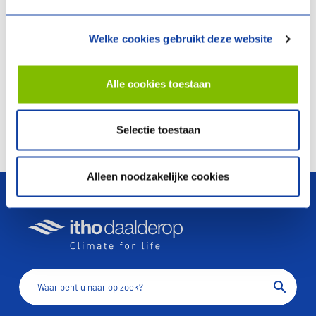
Bestellen
Welke cookies gebruikt deze website
Reserveonderdelen zijn verkrijgbaar via uw
vertrouwde groothandel of via
orders@ithodaalderop.be
.
Alle cookies toestaan
Selectie toestaan
arrow_upward
Alleen noodzakelijke cookies
search