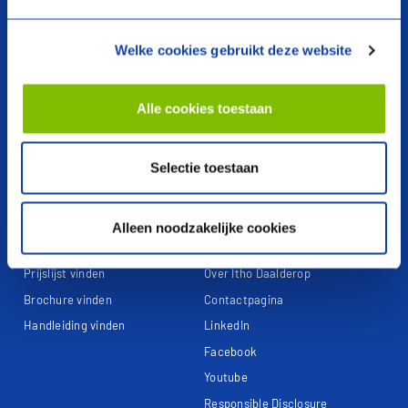
Producten
Over ons
Welke cookies gebruikt deze website
Warmtepompen
Voorwaarden
Ventilatie
Webshop
Alle cookies toestaan
Boilers en voorraadvaten
Garantieclaim
Regeltechniek
Garantie registreren
Selectie toestaan
Cv-ketels
Referentieprojecten
Alleen noodzakelijke cookies
Documentatie
Contact
Prijslijst vinden
Over Itho Daalderop
Brochure vinden
Contactpagina
Handleiding vinden
LinkedIn
Facebook
Youtube
Responsible Disclosure