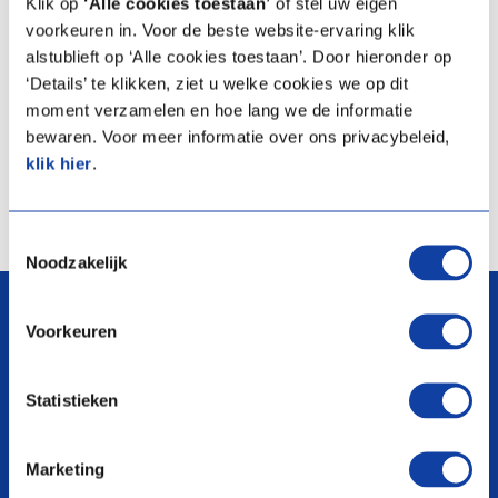
Klik op
‘Alle cookies toestaan’
of stel uw eigen
voorkeuren in. Voor de beste website-ervaring klik
De klassieke boiler in de keukenkast onder de kraan ken je
alstublieft op ‘Alle cookies toestaan’. Door hieronder op
ongetwijfeld. Geen plaats voor zo’n close-in boiler? De close-in
‘Details’ te klikken, ziet u welke cookies we op dit
compact kan je achter je plint plaatsen. Of heb je plaats over in
moment verzamelen en hoe lang we de informatie
een andere keukenkast? Ook goed, want de close-up boiler kan je
bewaren. Voor meer informatie over ons privacybeleid,
boven de kraan plaatsen.
klik hier
.
Klik hier voor productgamma keukenboilers
Toestemmingsselectie
Noodzakelijk
arrow_upward
Voorkeuren
Statistieken
search
Marketing