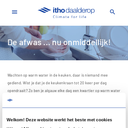
menu
search
De afwas ... nu onmiddellijk!
Wachten op warm water in de keuken, daar is niemand mee
gediend. Wist je dat je de keukenkraan tot 20 keer per dag
opendraait? Zo ben je algauw elke dag een kwartier op warm water
aan het wachten. En intussen stromen liters water onbenut de
riool in. Kies je voor een keukenboiler, dan verwarm je jouw water
een stuk energiezuiniger én comfortabeler.
Welkom! Deze website werkt het beste met cookies
Voor elke keuken een geschikte boiler