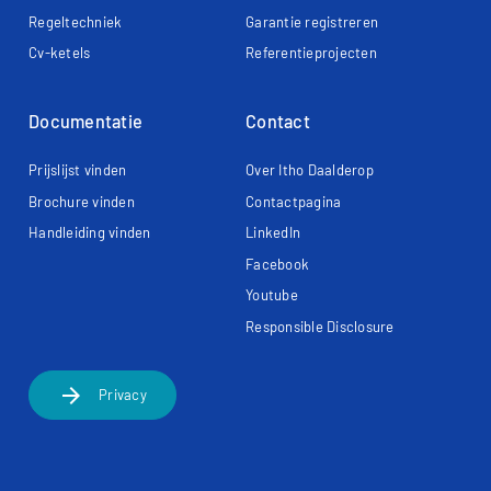
Regeltechniek
Garantie registreren
Cv-ketels
Referentieprojecten
Documentatie
Contact
Prijslijst vinden
Over Itho Daalderop
Brochure vinden
Contactpagina
Handleiding vinden
LinkedIn
Facebook
Youtube
Responsible Disclosure
arrow_forward
Privacy