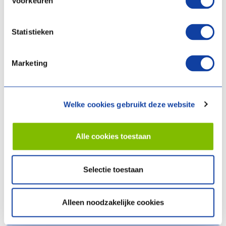
Voorkeuren
er nog stock is.)
Dupont Sanitair
Lembreghts
Statistieken
Desco
(U kan best even controleren in welke filialen
er nog stock is.)
Marketing
Toch
Van Marcke
(U kan best even controleren in welke
filialen er nog stock is.)
STG-Group
(U kan best even controleren in welke
Welke cookies gebruikt deze website
filialen er nog stock is.)
Lamo
De Meyer
Alle cookies toestaan
Facq
(U kan best even controleren in welke filialen er
nog stock is.)
ELGB
Selectie toestaan
Vanhoucke
Sanicomfort
Doeco
Alleen noodzakelijke cookies
Vepa Sanitair
Alsan