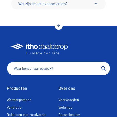
Wat zijn de actievoorwaarden?
arrow_upward
search
Producten
Over ons
Warmtepompen
Voorwaarden
Ventilatie
Webshop
Boilers en voorraadvaten
Garantieclaim