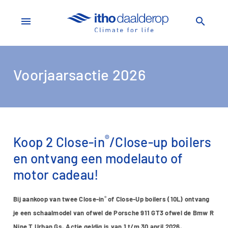
menu
search
Voorjaarsactie 2026
®
Koop 2 Close-in
/Close-up boilers
en ontvang een modelauto of
motor cadeau!
®
Bij aankoop van twee Close-in
of Close-Up boilers (10L) ontvang
je een schaalmodel van ofwel de Porsche 911 GT3 ofwel de Bmw R
Nine T Urban Gs. Actie geldig is van 1 t/m 30 april 2026.