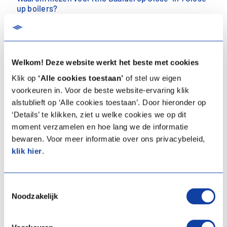
up boilers?
✔ Compact formaat: Perfect voor elke keuken.
✔ Direct warm water: Bespaar tijd én water.
✔ Betrouwbaarheid: Gemaakt met de hoogste kwaliteit en
Welkom! Deze website werkt het beste met cookies
voorzien van een 5 jaar garantie (bij registratie).
✔ Slim design: Eenvoudig te installeren, past naadloos in elk
Klik op
‘Alle cookies toestaan’
of stel uw eigen
interieur.
voorkeuren in. Voor de beste website-ervaring klik
alstublieft op ‘Alle cookies toestaan’. Door hieronder op
Let op: De schaalmodellen zijn slechts beperkt beschikbaar.
‘Details’ te klikken, ziet u welke cookies we op dit
Zorg dat je op tijd bent, want op = op!
moment verzamelen en hoe lang we de informatie
bewaren. Voor meer informatie over ons privacybeleid,
klik hier
.
Ontdek jouw dichtstbijzijnde groothandel!
Toestemmingsselectie
Noodzakelijk
Van Oirschot
(U kan best even controleren in welke
filialen er nog stock is.)
Cebeo
(U kan best even controleren in welke filialen