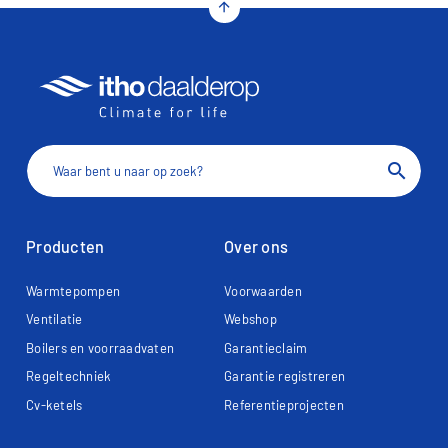
arrow_upward
search
Producten
Over ons
Warmtepompen
Voorwaarden
Ventilatie
Webshop
Boilers en voorraadvaten
Garantieclaim
Regeltechniek
Garantie registreren
Cv-ketels
Referentieprojecten