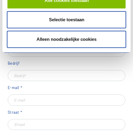
Alle cookies toestaan
mevrouw
Voornaam
Selectie toestaan
Naam
Alleen noodzakelijke cookies
Bedrijf
E-mail
Straat