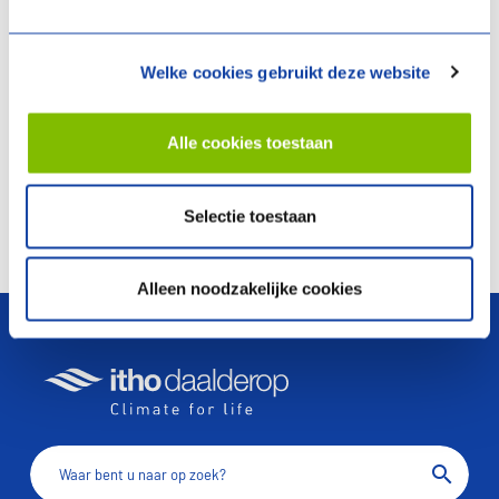
Welke cookies gebruikt deze website
Alle cookies toestaan
Neem
contact
met
Selectie toestaan
ons op
Alleen noodzakelijke cookies
arrow_upward
search