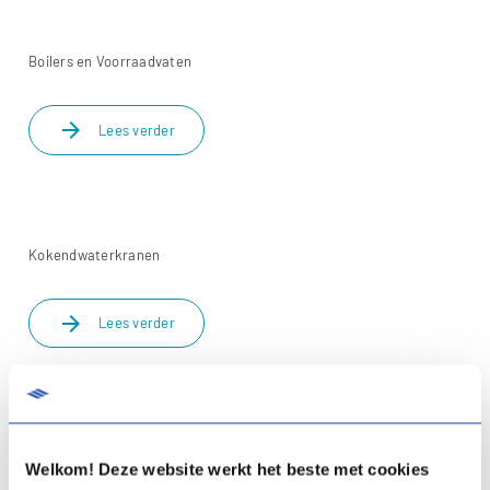
Boilers en Voorraadvaten
arrow_forward
Lees verder
Kokendwaterkranen
arrow_forward
Lees verder
Ventilatie
Welkom! Deze website werkt het beste met cookies