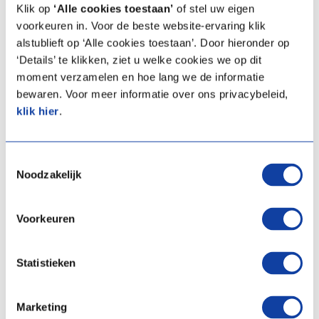
Klik op
‘Alle cookies toestaan’
of stel uw eigen
arrow_forward
Lees verder
voorkeuren in. Voor de beste website-ervaring klik
alstublieft op ‘Alle cookies toestaan’. Door hieronder op
‘Details’ te klikken, ziet u welke cookies we op dit
moment verzamelen en hoe lang we de informatie
bewaren. Voor meer informatie over ons privacybeleid,
Thermostaten en regelaars
klik hier
.
arrow_forward
Lees verder
Toestemmingsselectie
Noodzakelijk
Voorkeuren
Cv-ketels
Statistieken
arrow_forward
Lees verder
Marketing