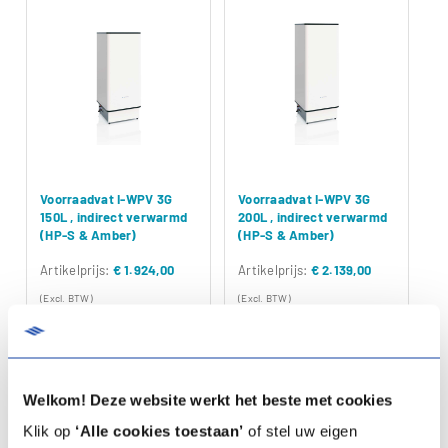
Voorraadvat I-WPV 3G
Voorraadvat I-WPV 3G
150L , indirect verwarmd
200L , indirect verwarmd
(HP-S & Amber)
(HP-S & Amber)
Artikelprijs:
€ 1.924,00
Artikelprijs:
€ 2.139,00
(Excl. BTW)
(Excl. BTW)
Artikelnummer:
03-00767
Artikelnummer:
03-00768
Specificaties
Specificaties
Welkom! Deze website werkt het beste met cookies
Documentatie
Documentatie
Klik op
‘Alle cookies toestaan’
of stel uw eigen