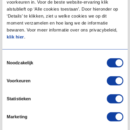
voorkeuren in. Voor de beste website-ervaring klik
alstublieft op ‘Alle cookies toestaan’. Door hieronder op
Vergelijken
Vergelijken
‘Details’ te klikken, ziet u welke cookies we op dit
moment verzamelen en hoe lang we de informatie
bewaren. Voor meer informatie over ons privacybeleid,
klik hier
.
Toestemmingsselectie
Noodzakelijk
Voorkeuren
Voorraadvat I-WPV 3G
Voorraadvat I-WPV 3G
240L , indirect verwarmd
270L , indirect verwarmd
Statistieken
(HP-S & Amber)
(HP-S & Amber)
Artikelprijs:
€ 2.292,00
Artikelprijs:
€ 2.446,00
Marketing
(Excl. BTW)
(Excl. BTW)
Artikelnummer:
03-00769
Artikelnummer:
03-00770