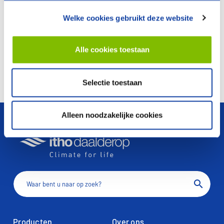
Welke cookies gebruikt deze website
Specificaties
Specificaties
Documentatie
Documentatie
Alle cookies toestaan
Vergelijken
Vergelijken
Selectie toestaan
arrow_upward
Alleen noodzakelijke cookies
search
Producten
Over ons