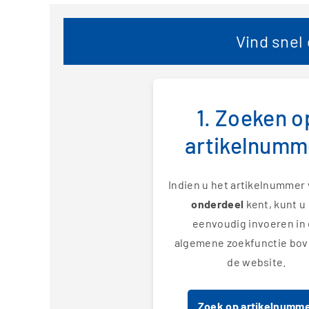
Toggle Dropdown
Vind snel
Toggle Dropdown
Toggle Dropdown
1. Zoeken o
Toggle Dropdown
artikelnumm
Toggle Dropdown
Indien u het artikelnummer 
onderdeel
kent, kunt u 
eenvoudig invoeren in
algemene zoekfunctie bo
de website.
Zoek op artikelnumm