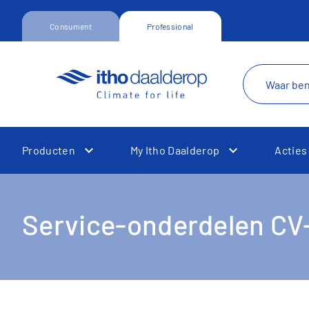
Consument
Professional
Producten
My Itho Daalderop
Acties
Toggle Dropdown
Toggle Dropd
Service-onderdelen CV-
Toggle Dropdown