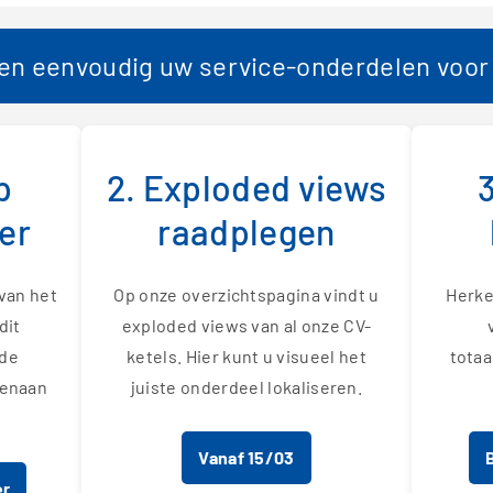
 en eenvoudig uw service-onderdelen voor
p
2. Exploded views
er
raadplegen
van het
Op onze overzichtspagina vindt u
Herke
dit
exploded views van al onze CV-
 de
ketels. Hier kunt u visueel het
totaa
venaan
juiste onderdeel lokaliseren.
Vanaf 15/03
er