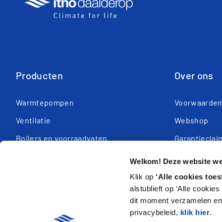
Producten
Over ons
Warmtepompen
Voorwaarde
Ventilatie
Webshop
Boilers en voorraadvaten
Garantieclai
Regeltechniek
Garantie reg
Welkom! Deze website wer
Cv-ketels
Referentiepr
Klik op
‘Alle cookies toes
alstublieft op ‘Alle cookie
dit moment verzamelen en 
privacybeleid,
klik hier
.