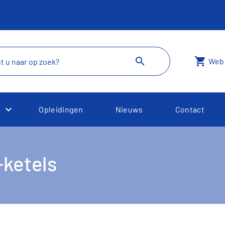
search
shopping_cart
Web
Opleidingen
Nieuws
Contact
own
Toggle Dropdown
ketels