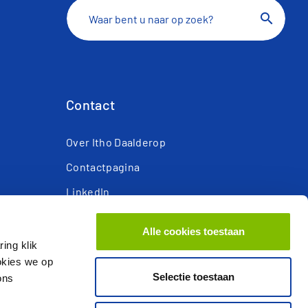
search
Contact
Over Itho Daalderop
Contactpagina
LinkedIn
Facebook
Alle cookies toestaan
Youtube
ing klik
ookies we op
Responsible Disclosure
Selectie toestaan
ons