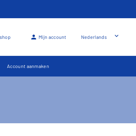
keyboard_arrow_down
person
shop
Mijn account
Nederlands
Account aanmaken