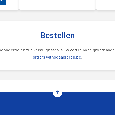
Bestellen
eonderdelen zijn verkrijgbaar via uw vertrouwde groothandel
orders@ithodaalderop.be
.
arrow_upward