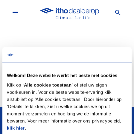
menu
search
Er zijn geen producten om te vergelijken.
Voeg een product toe
Welkom! Deze website werkt het beste met cookies
Klik op
‘Alle cookies toestaan’
of stel uw eigen
voorkeuren in. Voor de beste website-ervaring klik
alstublieft op ‘Alle cookies toestaan’. Door hieronder op
‘Details’ te klikken, ziet u welke cookies we op dit
arrow_upward
moment verzamelen en hoe lang we de informatie
bewaren. Voor meer informatie over ons privacybeleid,
klik hier
.