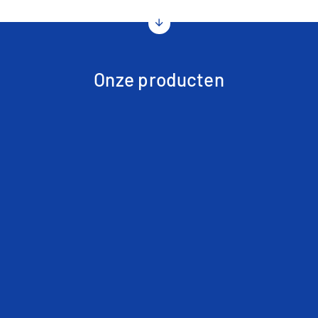
arrow_downward
Onze producten