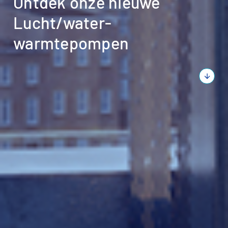
Ontdek onze nieuwe
Lucht/water-
warmtepompen
arrow_downward